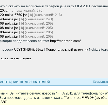
.
атно скачать на мобильный телефон java игру FIFA 2011 бесплатно
20.jar
[ b] (cкачиваний: 376)
20-nokia-6760.jar
[ b] (cкачиваний: 213)
40-nokia.jar
[ b] (cкачиваний: 249)
08-nokia.jar
[ b] (cкачиваний: 205)
08-nokia.jar
[ b] (cкачиваний: 205)
08-nokia.jar
[ b] (cкачиваний: 205)
08-nokia.jar
[ b] (cкачиваний: 205)
рмация предоставлена сайтом
http://manreds.com/
hp
 новости
UJYTGHBHjjy55gz
|
Первоначальный источник
Nokia-site.r
 креативных людей
ментарии пользователей
Комментар
мый, Вы читаете сейчас новость "FIFA 2011 для телефона nokia"
Вам порекомендовать ознакомиться с "
Точь игра FIFA 09 (футбо
5230
".