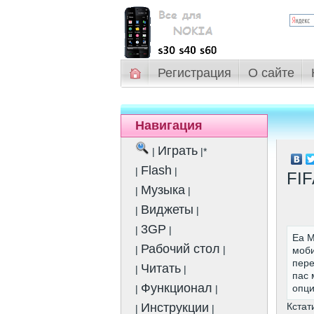
Регистрация
О сайте
Навигация
Играть
|
|*
Flash
|
|
FIF
Музыка
|
|
Виджеты
|
|
3GP
|
|
Ea M
Рабочий стол
|
|
моби
пере
Читать
|
|
пас 
Функционал
опци
|
|
Кстат
Инструкции
|
|