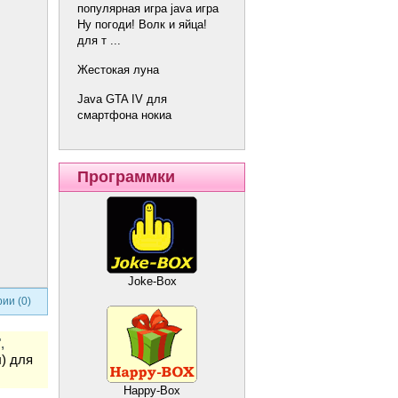
популярная игра java игра
Ну погоди! Волк и яйца!
для т ...
Жестокая луна
Java GTA IV для
смартфона нокиа
Программки
u
Joke-Box
ии (0)
,
л) для
Happy-Box