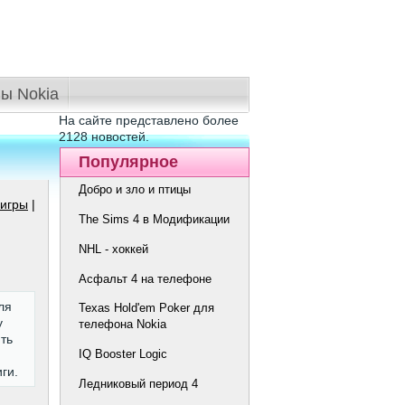
ы Nokia
На сайте представлено более
2128 новостей.
Популярное
Добро и зло и птицы
 игры
|
The Sims 4 в Модификации
NHL - хоккей
Асфальт 4 на телефоне
ля
Texas Hold'em Poker для
у
телефона Nokia
ть
IQ Booster Logic
ги.
Ледниковый период 4