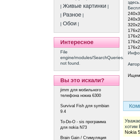
здесь
Живые картинки
|
|
Беспл
240x3
Разное
|
|
240x3
Обои
|
|
320x2
176x2
176x2
176x2
Интересное
176x2
File
Инфо
engine/modules/SearchQueries/show.p
not found.
Автор
Ищем
Вы это искали?
jimm для мобильного
телефона нокиа 6300
Ком
Survival Fish для symbian
9.4
Уважае
To-Do-O - sis программа
хотим 
для nokia N73
Nokia 
Brain Gain / Стимуляция