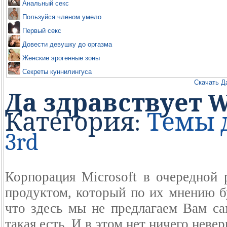
Анальный секс
Пользуйся членом умело
Первый секс
Довести девушку до оргазма
Женские эрогенные зоны
Секреты куннилингуса
Скачать Д
Да здравствует W
Категория:
Темы д
3rd
Корпорация Microsoft в очередной
продуктом, который по их мнению бу
что здесь мы не предлагаем Вам са
такая есть. И в этом нет ничего невер