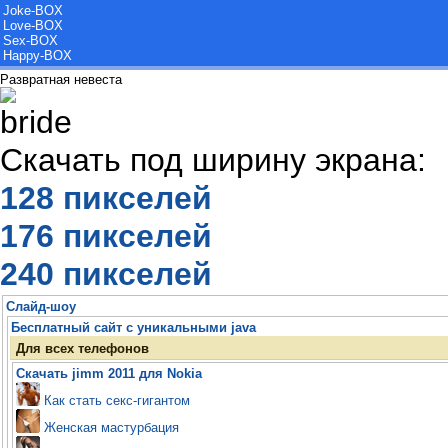
Joke-BOX
Love-BOX
Sex-BOX
Happy-BOX
Развратная невеста
Скачать под ширину экрана:
128 пикселей
176 пикселей
240 пикселей
Слайд-шоу
Бесплатный сайт с уникальными java
Для всех телефонов
Скачать jimm 2011 для Nokia
Как стать секс-гигантом
Женская мастурбация