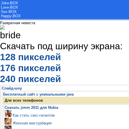
Joke-BOX
Love-BOX
Sex-BOX
Happy-BOX
Развратная невеста
Скачать под ширину экрана:
128 пикселей
176 пикселей
240 пикселей
Слайд-шоу
Бесплатный сайт с уникальными java
Для всех телефонов
Скачать jimm 2011 для Nokia
Как стать секс-гигантом
Женская мастурбация