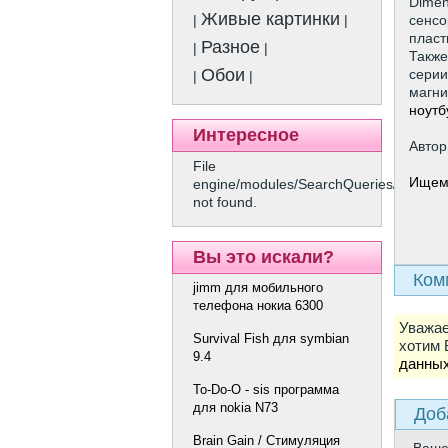
Dimen
Живые картинки
сенсо
|
|
пласт
Разное
|
|
Также
Обои
серии
|
|
магни
ноутб
Интересное
Автор
File
Ищем
engine/modules/SearchQueries/show.p
not found.
Вы это искали?
Ком
jimm для мобильного
телефона нокиа 6300
Уважае
Survival Fish для symbian
хотим 
9.4
данны
To-Do-O - sis программа
для nokia N73
Доб
Brain Gain / Стимуляция
Ваш