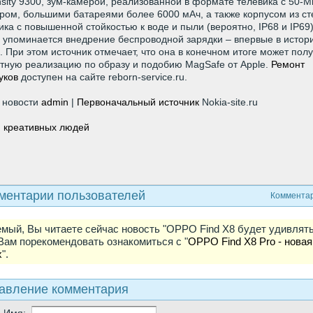
sity 9300, зум-камерой, реализованной в формате телевика с 50-М
ром, большими батареями более 6000 мАч, а также корпусом из ст
ика с повышенной стойкостью к воде и пыли (вероятно, IP68 и IP69)
 упоминается внедрение беспроводной зарядки – впервые в истор
. При этом источник отмечает, что она в конечном итоге может пол
тную реализацию по образу и подобию MagSafe от Apple.
Ремонт
уков
доступен на сайте reborn-service.ru.
 новости
admin
|
Первоначальный источник
Nokia-site.ru
 креативных людей
hp
ментарии пользователей
Комментар
мый, Вы читаете сейчас новость "OPPO Find X8 будет удивлять
Вам порекомендовать ознакомиться с "
OPPO Find X8 Pro - новая
х
".
авление комментария
е Имя: