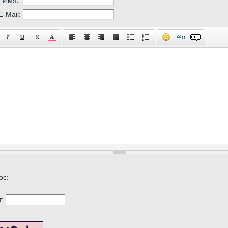
E-Mail:
ос:
т: