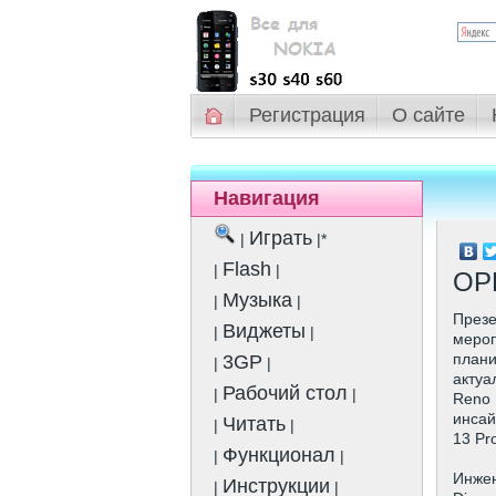
Регистрация
О сайте
Навигация
Играть
|
|*
Flash
|
|
OPP
Музыка
|
|
Презе
Виджеты
|
|
мероп
плани
3GP
|
|
актуа
Рабочий стол
|
|
Reno 
инсай
Читать
|
|
13 Pr
Функционал
|
|
Инжен
Инструкции
|
|