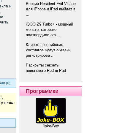
п
Версия Resident Evil Village
екла и
для iPhone и iPad выйдет в
.
...
ии
учить
iQOO Z9 Turbo+ - мощный
монстр, которого
подтвердили оф ...
Клиенты российских
хостингов будут обязаны
регистрирова ...
Раскрыты секреты
новенького Redmi Pad
ии (0)
Программки
",
 утечка
Joke-Box