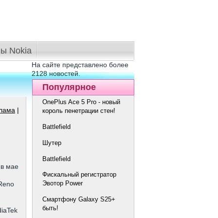
ы Nokia
На сайте представлено более
2128 новостей.
Популярное
OnePlus Ace 5 Pro - новый
лама
|
король пенетрации стен!
Battlefield
Шутер
Battlefield
в мае
Фискальный регистратор
Эвотор Power
 Reno
Смартфону Galaxy S25+
быть!
iaTek