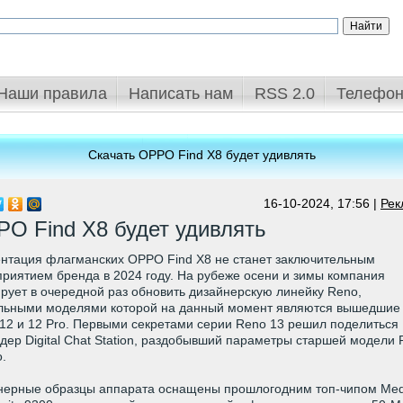
Наши правила
Написать нам
RSS 2.0
Телефон
Скачать OPPO Find X8 будет удивлять
16-10-2024, 17:56 |
Рек
O Find X8 будет удивлять
нтация флагманских OPPO Find X8 не станет заключительным
риятием бренда в 2024 году. На рубеже осени и зимы компания
рует в очередной раз обновить дизайнерскую линейку Reno,
льными моделями которой на данный момент являются вышедшие 
12 и 12 Pro. Первыми секретами серии Reno 13 решил поделиться
дер Digital Chat Station, раздобывший параметры старшей модели
o.
ерные образцы аппарата оснащены прошлогодним топ-чипом Med