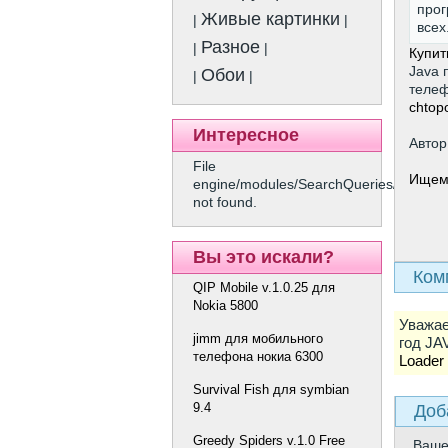
прог
Живые картинки
|
|
всех
Разное
|
|
Купит
Java 
Обои
|
|
телеф
chtopo
Интересное
Автор
File
Ищем
engine/modules/SearchQueries/show.p
not found.
Вы это искали?
Ком
QIP Mobile v.1.0.25 для
Nokia 5800
Уважае
jimm для мобильного
год JA
телефона нокиа 6300
Loader
Survival Fish для symbian
9.4
Доб
Greedy Spiders v.1.0 Free
Ваш