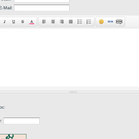
E-Mail:
ос:
т: