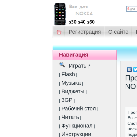
Регистрация
О сайте
Навигация
Играть
|
|*
Flash
|
|
Про
Музыка
|
|
NO
Виджеты
|
|
3GP
|
|
Рабочий стол
|
|
Прог
Читать
|
|
Вы с
Сист
Функционал
|
|
неск
Инструкции
пода
|
|