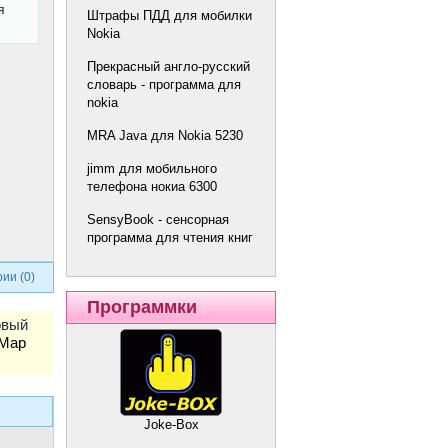
я
Штрафы ПДД для мобилки
Nokia
Прекрасный англо-русский
словарь - программа для
nokia
MRA Java для Nokia 5230
u
jimm для мобильного
телефона нокиа 6300
SensyBook - сенсорная
программа для чтения книг
ии (0)
Программки
овый
 Map
Joke-Box