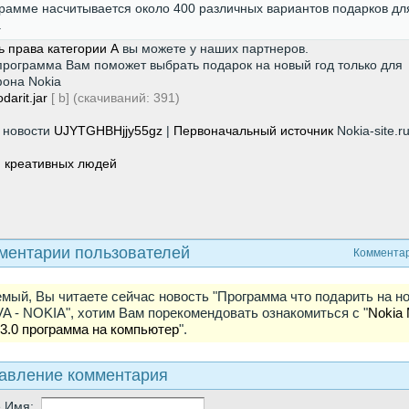
рамме насчитывается около 400 различных вариантов подарков дл
.
ь права категории А
вы можете у наших партнеров.
программа Вам поможет выбрать подарок на новый год только для
она Nokia
darit.jar
[ b] (cкачиваний: 391)
 новости
UJYTGHBHjjy55gz
|
Первоначальный источник
Nokia-site.r
 креативных людей
hp
ментарии пользователей
Комментар
мый, Вы читаете сейчас новость "Программа что подарить на н
VA - NOKIA", хотим Вам порекомендовать ознакомиться с "
Nokia
 3.0 программа на компьютер
".
авление комментария
е Имя: