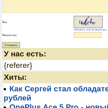
Код:
обновить, если не виден код
Введите код:
У нас есть:
{referer}
Хиты:
Как Сергей стал обладате
рублей
OnePlus Ace 5 Pro - новы