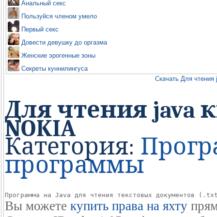
Анальный секс
Пользуйся членом умело
Первый секс
Довести девушку до оргазма
Женские эрогенные зоны
Секреты куннилингуса
Скачать Для чтения 
Для чтения java кн
NOKIA
Категория:
Прог
программы
Программа на Java для чтения текстовых документов (.tx
Вы можете
купить права на яхту
прям