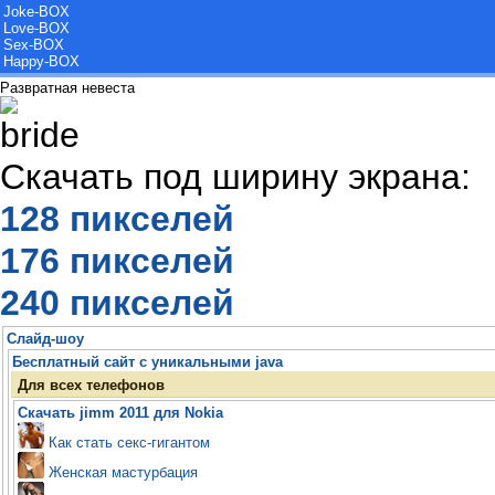
Joke-BOX
Love-BOX
Sex-BOX
Happy-BOX
Развратная невеста
Скачать под ширину экрана:
128 пикселей
176 пикселей
240 пикселей
Слайд-шоу
Бесплатный сайт с уникальными java
Для всех телефонов
Скачать jimm 2011 для Nokia
Как стать секс-гигантом
Женская мастурбация