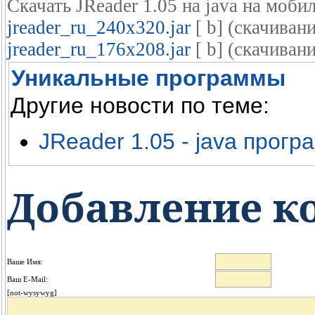
Скачать JReader 1.05 на java на моб
jreader_ru_240x320.jar
[ b] (cкачиван
jreader_ru_176x208.jar
[ b] (cкачивани
Уникальные программы
Другие новости по теме:
JReader 1.05 - java прогр
Добавление к
Ваше Имя:
Ваш E-Mail:
[not-wysywyg]