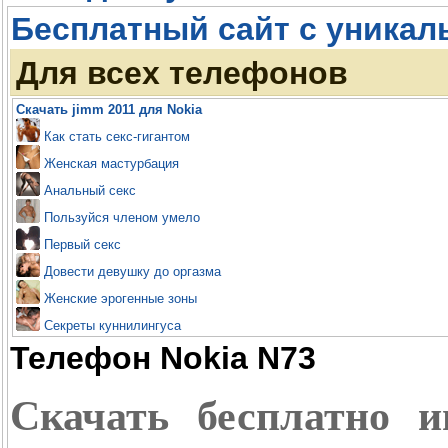
Бесплатный сайт с уникал
Для всех телефонов
Скачать jimm 2011 для Nokia
Как стать секс-гигантом
Женская мастурбация
Анальный секс
Пользуйся членом умело
Первый секс
Довести девушку до оргазма
Женские эрогенные зоны
Секреты куннилингуса
Телефон Nokia N73
Скачать бесплатно 