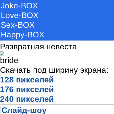
Joke-BOX
Love-BOX
Sex-BOX
Happy-BOX
Развратная невеста
Скачать под ширину экрана:
128 пикселей
176 пикселей
240 пикселей
Слайд-шоу