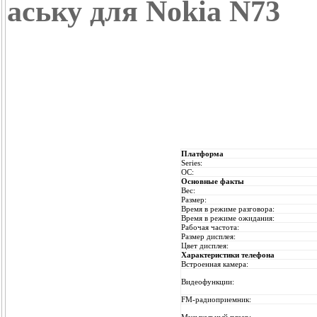
аську для Nokia N73
Платформа
Series:
ОС:
Основные факты
Вес:
Размер:
Время в режиме разговора:
Время в режиме ожидания:
Рабочая частота:
Размер дисплея:
Цвет дисплея:
Характеристики телефона
Встроенная камера:
Видеофункции:
FM-радиоприемник: