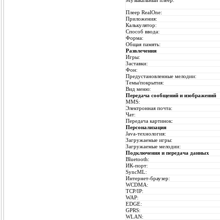
Музыкальный плеер:
Плеер RealOne:
Приложения:
Калькулятор:
Способ ввода:
Форма:
Общая память:
Развлечения
Игры:
Заставки:
Фон:
Предустановленные мелодии:
Темы/покрытия:
Вид меню:
Передача сообщений и изображений
MMS:
Электронная почта:
Чат:
Передача картинок:
Персонализация
Java-технология:
Загружаемые игры:
Загружаемые мелодии:
Подключения и передача данных
Bluetooth:
ИК-порт:
SyncML:
Интернет-браузер:
WCDMA:
TCP/IP:
WAP:
EDGE:
GPRS:
WLAN: