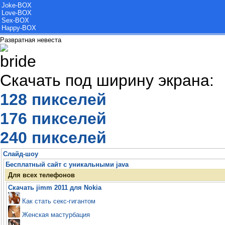
Joke-BOX
Love-BOX
Sex-BOX
Happy-BOX
Развратная невеста
Скачать под ширину экрана:
128 пикселей
176 пикселей
240 пикселей
Слайд-шоу
Бесплатный сайт с уникальными java
Для всех телефонов
Скачать jimm 2011 для Nokia
Как стать секс-гигантом
Женская мастурбация