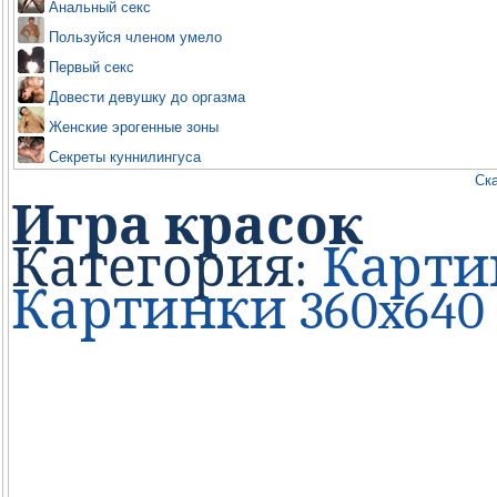
Анальный секс
Пользуйся членом умело
Первый секс
Довести девушку до оргазма
Женские эрогенные зоны
Секреты куннилингуса
Ска
Игра красок
Категория:
Карти
Картинки 360x640 