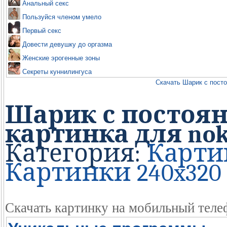
Анальный секс
Пользуйся членом умело
Первый секс
Довести девушку до оргазма
Женские эрогенные зоны
Секреты куннилингуса
Скачать Шарик с посто
Шарик с постоян
картинка для nok
Категория:
Карти
Картинки 240x320 
Скачать картинку на мобильный теле