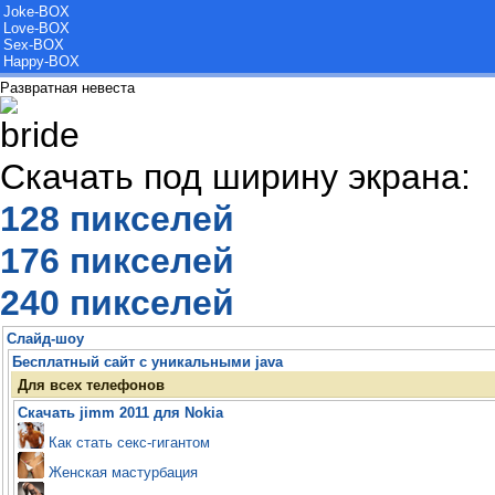
Joke-BOX
Love-BOX
Sex-BOX
Happy-BOX
Развратная невеста
Скачать под ширину экрана:
128 пикселей
176 пикселей
240 пикселей
Слайд-шоу
Бесплатный сайт с уникальными java
Для всех телефонов
Скачать jimm 2011 для Nokia
Как стать секс-гигантом
Женская мастурбация