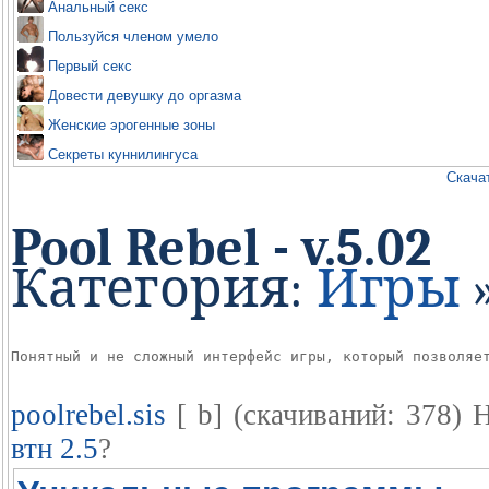
Анальный секс
Пользуйся членом умело
Первый секс
Довести девушку до оргазма
Женские эрогенные зоны
Секреты куннилингуса
Скачат
Pool Rebel - v.5.02
Категория:
Игры
Понятный и не сложный интерфейс игры, который позволяе
poolrebel.sis
[ b] (cкачиваний: 378)
Н
втн 2.5
?