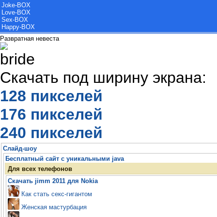
Joke-BOX
Love-BOX
Sex-BOX
Happy-BOX
Развратная невеста
Скачать под ширину экрана:
128 пикселей
176 пикселей
240 пикселей
Слайд-шоу
Бесплатный сайт с уникальными java
Для всех телефонов
Скачать jimm 2011 для Nokia
Как стать секс-гигантом
Женская мастурбация