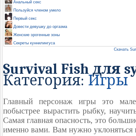
Анальный секс
Пользуйся членом умело
Первый секс
Довести девушку до оргазма
Женские эрогенные зоны
Секреты куннилингуса
Скачать Sur
Survival Fish для s
Категория:
Игры
Главный персонаж игры это мале
побыстрее вырастить рыбку, научить
Самая главная опасность, это больши
именно вами. Вам нужно уклоняться 