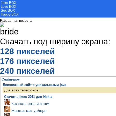
Joke-BOX
Love-BOX
Sex-BOX
Happy-BOX
Развратная невеста
Скачать под ширину экрана:
128 пикселей
176 пикселей
240 пикселей
Слайд-шоу
Бесплатный сайт с уникальными java
Для всех телефонов
Скачать jimm 2011 для Nokia
Как стать секс-гигантом
Женская мастурбация