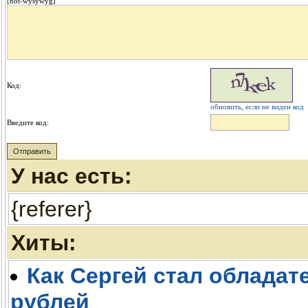
[not-wysywyg]
Код:
обновить, если не виден код
Введите код:
У нас есть:
{referer}
Хиты:
Как Сергей стал обладате
рублей