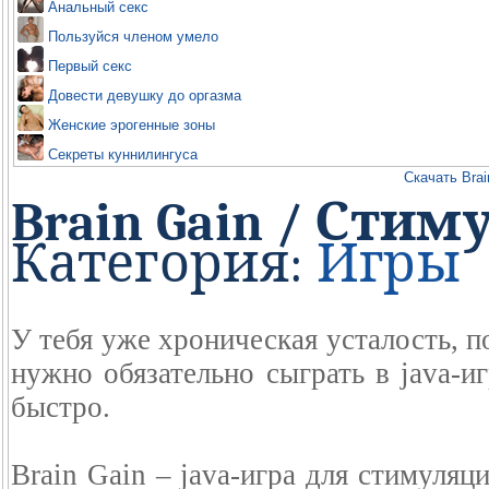
Анальный секс
Пользуйся членом умело
Первый секс
Довести девушку до оргазма
Женские эрогенные зоны
Секреты куннилингуса
Скачать Brai
Brain Gain / Сти
Категория:
Игры
У тебя уже хроническая усталость, п
нужно обязательно сыграть в java-и
быстро.
Brain Gain – java-игра для стимуляц