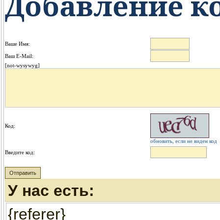
Добавление к
Ваше Имя:
Ваш E-Mail:
[not-wysywyg]
Код:
обновить, если не виден код
Введите код:
У нас есть:
{referer}