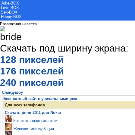
Joke-BOX
Love-BOX
Sex-BOX
Happy-BOX
Развратная невеста
Скачать под ширину экрана:
128 пикселей
176 пикселей
240 пикселей
Слайд-шоу
Бесплатный сайт с уникальными java
Для всех телефонов
Скачать jimm 2011 для Nokia
Как стать секс-гигантом
Женская мастурбация