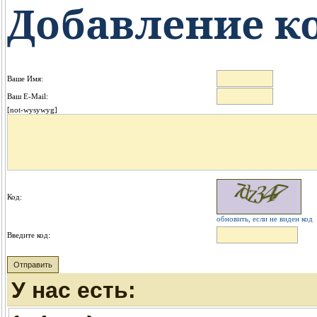
Добавление к
Ваше Имя:
Ваш E-Mail:
[not-wysywyg]
Код:
обновить, если не виден код
Введите код:
У нас есть: