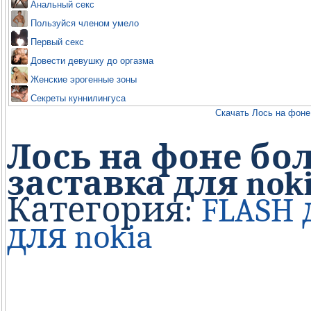
Анальный секс
Пользуйся членом умело
Первый секс
Довести девушку до оргазма
Женские эрогенные зоны
Секреты куннилингуса
Скачать Лось на фоне 
Лось на фоне бо
заставка для nok
Категория:
FLASH 
для nokia