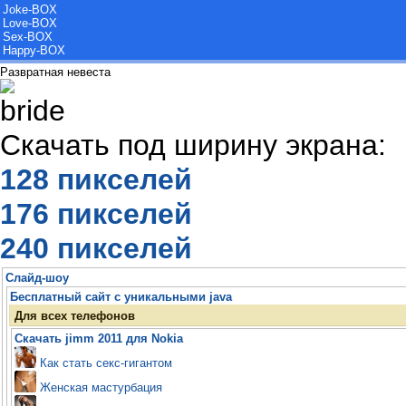
Joke-BOX
Love-BOX
Sex-BOX
Happy-BOX
Развратная невеста
Скачать под ширину экрана:
128 пикселей
176 пикселей
240 пикселей
Слайд-шоу
Бесплатный сайт с уникальными java
Для всех телефонов
Скачать jimm 2011 для Nokia
Как стать секс-гигантом
Женская мастурбация