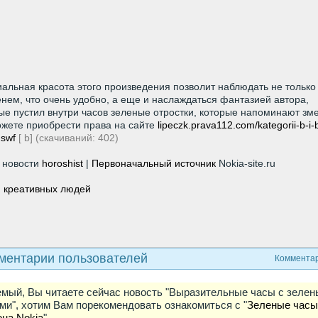
альная красота этого произведения позволит наблюдать не только
нем, что очень удобно, а еще и наслаждаться фантазией автора,
ые пустил внутри часов зеленые отростки, которые напоминают зме
жете приобрести права на сайте
lipeczk.prava112.com/kategorii-b-i-
hp
.swf
[ b] (cкачиваний: 402)
 новости
horoshist
|
Первоначальный источник
Nokia-site.ru
 креативных людей
ментарии пользователей
Комментар
мый, Вы читаете сейчас новость "Выразительные часы с зеле
ми", хотим Вам порекомендовать ознакомиться с "
Зеленые часы
на Nokia
".