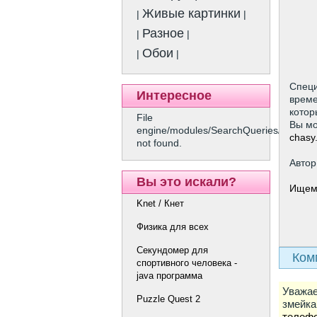
Живые картинки
|
|
Разное
|
|
Обои
|
|
Специ
Интересное
време
котор
File
Вы мо
engine/modules/SearchQueries/show.p
chasy
not found.
Автор
Вы это искали?
Ищем
Knet / Кнет
Физика для всех
Секундомер для
Ком
спортивного человека -
java программа
Уважае
Puzzle Quest 2
змейка
телефо