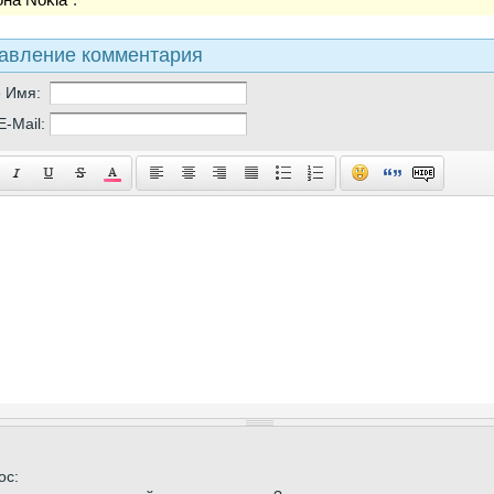
авление комментария
е Имя:
E-Mail:
ос: