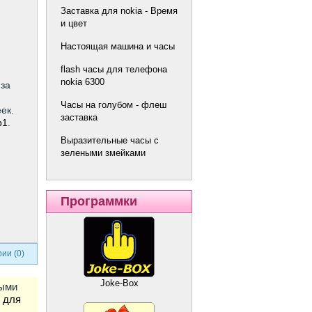
Заставка для nokia - Время
и цвет
Настоящая машина и часы
flash часы для телефона
nokia 6300
 за
Часы на голубом - флеш
ек.
заставка
b1
.
Выразительные часы с
зелеными змейками
Программки
ии (0)
Joke-Box
ными
 для